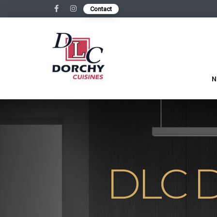
Contact
N
DLC D