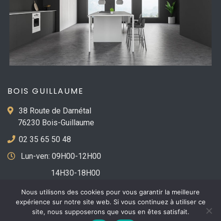
BOIS GUILLAUME
38 Route de Darnétal
76230 Bois-Guillaume
02 35 65 50 48
Lun-ven: 09H00-12H00
14H30-18H00
Samedi : fermé
Nous utilisons des cookies pour vous garantir la meilleure
expérience sur notre site web. Si vous continuez à utiliser ce
site, nous supposerons que vous en êtes satisfait.
© 2026 DLC Cuisines DORCHY Made With